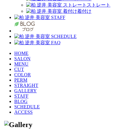
ストレート
着付け
HOME
SALON
MENU
CUT
COLOR
PERM
STRAIGHT
GALLERY
STAFF
BLOG
SCHEDULE
ACCESS