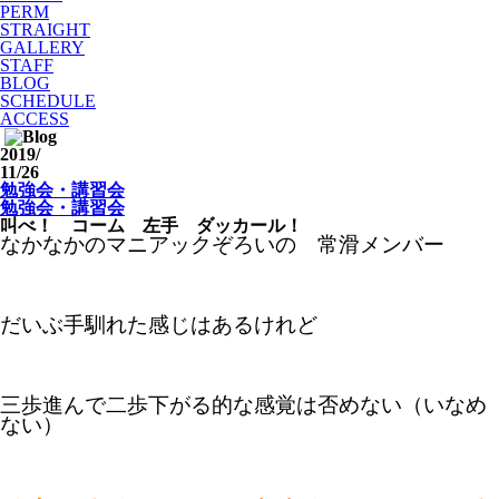
PERM
STRAIGHT
GALLERY
STAFF
BLOG
SCHEDULE
ACCESS
2019
/
11/26
勉強会・講習会
勉強会・講習会
叫べ！ コーム 左手 ダッカール！
なかなかのマニアックぞろいの 常滑メンバー
だいぶ手馴れた感じはあるけれど
三歩進んで二歩下がる的な感覚は否めない（いなめ
ない）