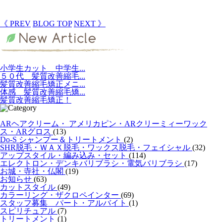
《 PREV
BLOG TOP
NEXT 》
小学生カット 中学生...
５０代 髪質改善縮毛...
髪質改善縮毛矯正メニ...
体感 髪質改善縮毛矯...
髪質改善縮毛矯正！
ARヘアクリーム・ アメリカピン・ARクリーミィーワック
ス・ARグロス
(13)
Do-S シャンプー＆トリートメント
(2)
SHR脱毛・ＷＡＸ脱毛・ワックス脱毛・フェイシャル
(32)
アップスタイル・編み込み・セット
(114)
エレクトロン・デンキバリブラシ・電気バリブラシ
(17)
お城・寺社・仏閣
(19)
お知らせ
(63)
カットスタイル
(49)
カラーリング・ザクロペインター
(69)
スタッフ募集 パート・アルバイト
(1)
スピリチュアル
(7)
トリートメント
(1)