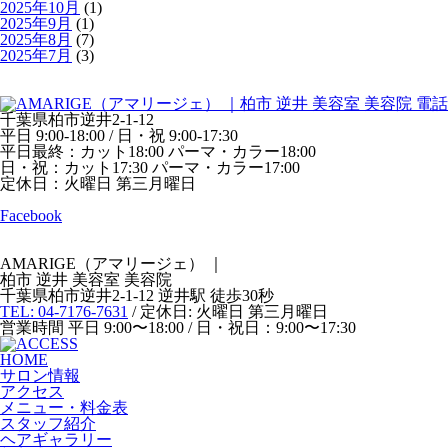
2025年10月
(1)
2025年9月
(1)
2025年8月
(7)
2025年7月
(3)
千葉県柏市逆井2-1-12
平日 9:00-18:00 / 日・祝 9:00-17:30
平日最終：カット18:00 パーマ・カラー18:00
日・祝：カット17:30 パーマ・カラー17:00
定休日：火曜日 第三月曜日
Facebook
AMARIGE（アマリージェ）
｜
柏市 逆井 美容室 美容院
千葉県柏市逆井2-1-12 逆井駅 徒歩30秒
TEL: 04-7176-7631
/ 定休日: 火曜日 第三月曜日
営業時間 平日 9:00〜18:00 / 日・祝日：9:00〜17:30
HOME
サロン情報
アクセス
メニュー・料金表
スタッフ紹介
ヘアギャラリー