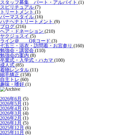
スタッフ募集 パート・アルバイト
(1)
スピリチュアル
(7)
トリートメント
(1)
パーマスタイル
(16)
ハナヘナトリートメント
(9)
ブログ
(216)
ヘア・ドネーション
(210)
ヤクジョスイ
(5)
ライン＠ QRコード
(3)
七五三・浴衣・訪問着・お宮参り
(160)
勉強会・講習会
(110)
勉強会の案内
(8)
卒業式・入学式・ハカマ
(100)
成人式
(85)
着物レンタル
(11)
縮毛矯正
(158)
自主トレ
(60)
趣味・嗜好
(1)
2026年6月
(5)
2026年5月
(1)
2026年4月
(1)
2026年3月
(4)
2026年2月
(1)
2026年1月
(5)
2025年12月
(6)
2025年11月
(6)