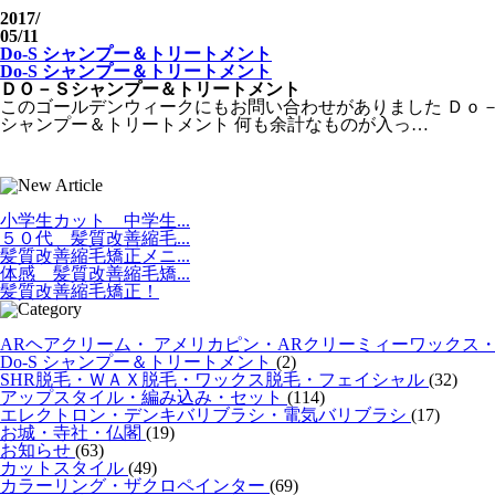
2017
/
05/11
Do-S シャンプー＆トリートメント
Do-S シャンプー＆トリートメント
ＤＯ－Ｓシャンプー＆トリートメント
このゴールデンウィークにもお問い合わせがありました Ｄｏ
シャンプー＆トリートメント 何も余計なものが入っ…
小学生カット 中学生...
５０代 髪質改善縮毛...
髪質改善縮毛矯正メニ...
体感 髪質改善縮毛矯...
髪質改善縮毛矯正！
ARヘアクリーム・ アメリカピン・ARクリーミィーワックス
Do-S シャンプー＆トリートメント
(2)
SHR脱毛・ＷＡＸ脱毛・ワックス脱毛・フェイシャル
(32)
アップスタイル・編み込み・セット
(114)
エレクトロン・デンキバリブラシ・電気バリブラシ
(17)
お城・寺社・仏閣
(19)
お知らせ
(63)
カットスタイル
(49)
カラーリング・ザクロペインター
(69)