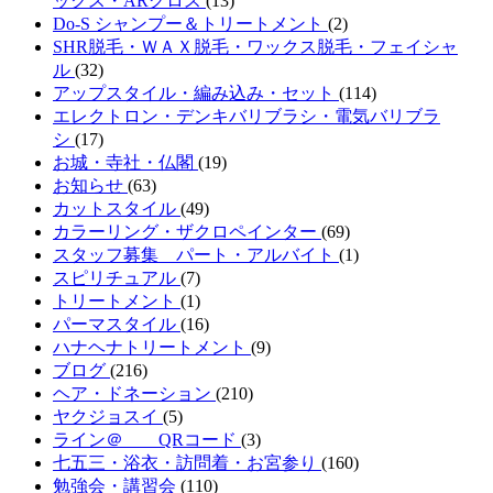
ックス・ARグロス
(13)
Do-S シャンプー＆トリートメント
(2)
SHR脱毛・ＷＡＸ脱毛・ワックス脱毛・フェイシャ
ル
(32)
アップスタイル・編み込み・セット
(114)
エレクトロン・デンキバリブラシ・電気バリブラ
シ
(17)
お城・寺社・仏閣
(19)
お知らせ
(63)
カットスタイル
(49)
カラーリング・ザクロペインター
(69)
スタッフ募集 パート・アルバイト
(1)
スピリチュアル
(7)
トリートメント
(1)
パーマスタイル
(16)
ハナヘナトリートメント
(9)
ブログ
(216)
ヘア・ドネーション
(210)
ヤクジョスイ
(5)
ライン＠ QRコード
(3)
七五三・浴衣・訪問着・お宮参り
(160)
勉強会・講習会
(110)