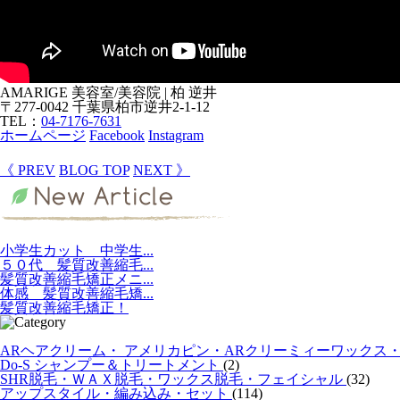
AMARIGE 美容室/美容院 | 柏 逆井
〒277-0042 千葉県柏市逆井2-1-12
TEL：
04-7176-7631
ホームページ
Facebook
Instagram
《 PREV
BLOG TOP
NEXT 》
小学生カット 中学生...
５０代 髪質改善縮毛...
髪質改善縮毛矯正メニ...
体感 髪質改善縮毛矯...
髪質改善縮毛矯正！
ARヘアクリーム・ アメリカピン・ARクリーミィーワックス
Do-S シャンプー＆トリートメント
(2)
SHR脱毛・ＷＡＸ脱毛・ワックス脱毛・フェイシャル
(32)
アップスタイル・編み込み・セット
(114)