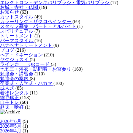
エレクトロン・デンキバリブラシ・電気バリブラシ
(17)
お城・寺社・仏閣
(19)
お知らせ
(63)
カットスタイル
(49)
カラーリング・ザクロペインター
(69)
スタッフ募集 パート・アルバイト
(1)
スピリチュアル
(7)
トリートメント
(1)
パーマスタイル
(16)
ハナヘナトリートメント
(9)
ブログ
(216)
ヘア・ドネーション
(210)
ヤクジョスイ
(5)
ライン＠ QRコード
(3)
七五三・浴衣・訪問着・お宮参り
(160)
勉強会・講習会
(110)
勉強会の案内
(8)
卒業式・入学式・ハカマ
(100)
成人式
(85)
着物レンタル
(11)
縮毛矯正
(158)
自主トレ
(60)
趣味・嗜好
(1)
2026年6月
(5)
2026年5月
(1)
2026年4月
(1)