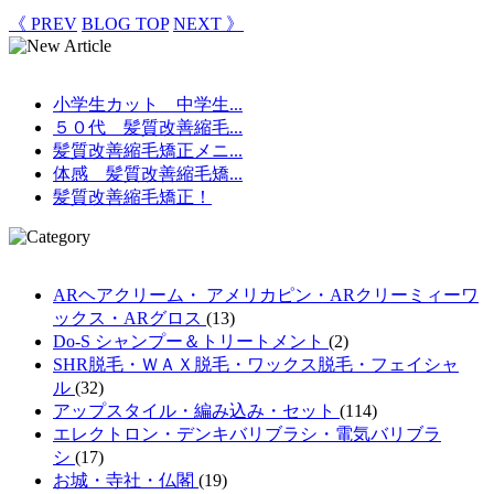
《 PREV
BLOG TOP
NEXT 》
小学生カット 中学生...
５０代 髪質改善縮毛...
髪質改善縮毛矯正メニ...
体感 髪質改善縮毛矯...
髪質改善縮毛矯正！
ARヘアクリーム・ アメリカピン・ARクリーミィーワ
ックス・ARグロス
(13)
Do-S シャンプー＆トリートメント
(2)
SHR脱毛・ＷＡＸ脱毛・ワックス脱毛・フェイシャ
ル
(32)
アップスタイル・編み込み・セット
(114)
エレクトロン・デンキバリブラシ・電気バリブラ
シ
(17)
お城・寺社・仏閣
(19)