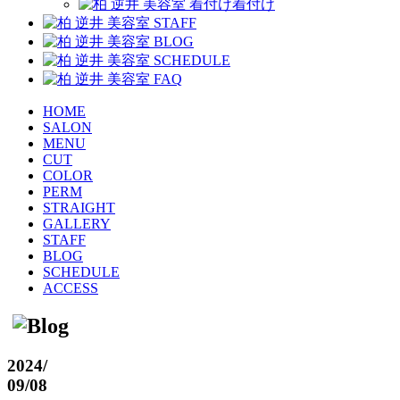
着付け
HOME
SALON
MENU
CUT
COLOR
PERM
STRAIGHT
GALLERY
STAFF
BLOG
SCHEDULE
ACCESS
2024
/
09/08