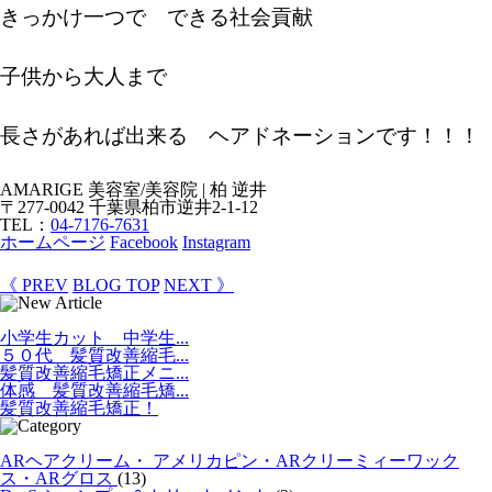
きっかけ一つで できる社会貢献
子供から大人まで
長さがあれば出来る ヘアドネーションです！！！
AMARIGE 美容室/美容院 | 柏 逆井
〒277-0042 千葉県柏市逆井2-1-12
TEL：
04-7176-7631
ホームページ
Facebook
Instagram
《 PREV
BLOG TOP
NEXT 》
小学生カット 中学生...
５０代 髪質改善縮毛...
髪質改善縮毛矯正メニ...
体感 髪質改善縮毛矯...
髪質改善縮毛矯正！
ARヘアクリーム・ アメリカピン・ARクリーミィーワック
ス・ARグロス
(13)