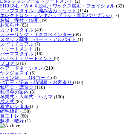
Do-S シャンプー＆トリートメント
(2)
SHR脱毛・ＷＡＸ脱毛・ワックス脱毛・フェイシャル
(32)
アップスタイル・編み込み・セット
(114)
エレクトロン・デンキバリブラシ・電気バリブラシ
(17)
お城・寺社・仏閣
(19)
お知らせ
(63)
カットスタイル
(49)
カラーリング・ザクロペインター
(69)
スタッフ募集 パート・アルバイト
(1)
スピリチュアル
(7)
トリートメント
(1)
パーマスタイル
(16)
ハナヘナトリートメント
(9)
ブログ
(216)
ヘア・ドネーション
(210)
ヤクジョスイ
(5)
ライン＠ QRコード
(3)
七五三・浴衣・訪問着・お宮参り
(160)
勉強会・講習会
(110)
勉強会の案内
(8)
卒業式・入学式・ハカマ
(100)
成人式
(85)
着物レンタル
(11)
縮毛矯正
(158)
自主トレ
(60)
趣味・嗜好
(1)