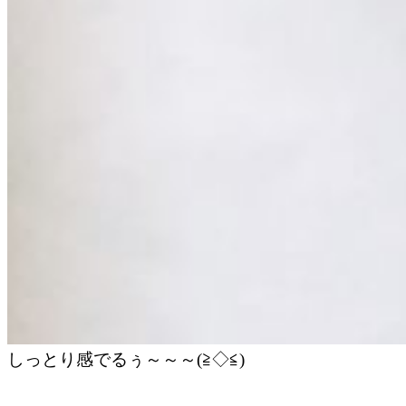
しっとり感でるぅ～～～(≧◇≦)