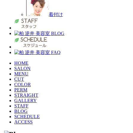
着付け
HOME
SALON
MENU
CUT
COLOR
PERM
STRAIGHT
GALLERY
STAFF
BLOG
SCHEDULE
ACCESS