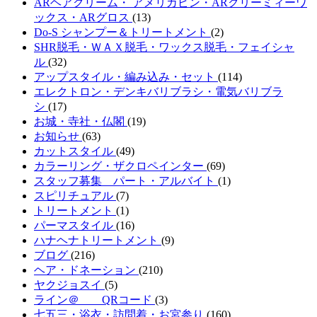
ARヘアクリーム・ アメリカピン・ARクリーミィーワ
ックス・ARグロス
(13)
Do-S シャンプー＆トリートメント
(2)
SHR脱毛・ＷＡＸ脱毛・ワックス脱毛・フェイシャ
ル
(32)
アップスタイル・編み込み・セット
(114)
エレクトロン・デンキバリブラシ・電気バリブラ
シ
(17)
お城・寺社・仏閣
(19)
お知らせ
(63)
カットスタイル
(49)
カラーリング・ザクロペインター
(69)
スタッフ募集 パート・アルバイト
(1)
スピリチュアル
(7)
トリートメント
(1)
パーマスタイル
(16)
ハナヘナトリートメント
(9)
ブログ
(216)
ヘア・ドネーション
(210)
ヤクジョスイ
(5)
ライン＠ QRコード
(3)
七五三・浴衣・訪問着・お宮参り
(160)