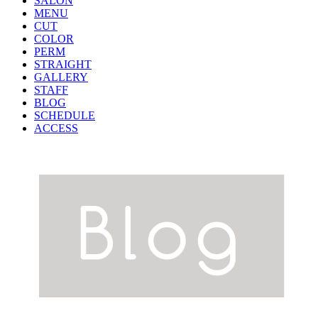
SALON
MENU
CUT
COLOR
PERM
STRAIGHT
GALLERY
STAFF
BLOG
SCHEDULE
ACCESS