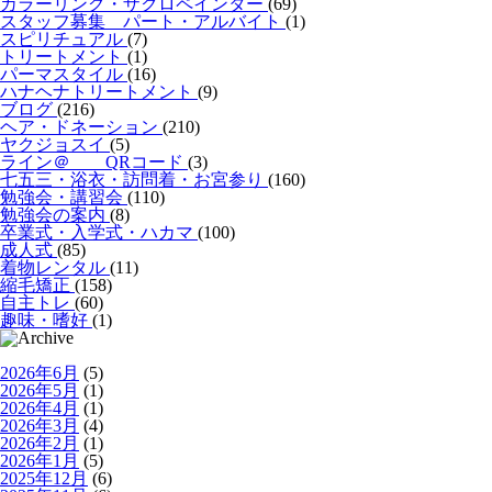
カラーリング・ザクロペインター
(69)
スタッフ募集 パート・アルバイト
(1)
スピリチュアル
(7)
トリートメント
(1)
パーマスタイル
(16)
ハナヘナトリートメント
(9)
ブログ
(216)
ヘア・ドネーション
(210)
ヤクジョスイ
(5)
ライン＠ QRコード
(3)
七五三・浴衣・訪問着・お宮参り
(160)
勉強会・講習会
(110)
勉強会の案内
(8)
卒業式・入学式・ハカマ
(100)
成人式
(85)
着物レンタル
(11)
縮毛矯正
(158)
自主トレ
(60)
趣味・嗜好
(1)
2026年6月
(5)
2026年5月
(1)
2026年4月
(1)
2026年3月
(4)
2026年2月
(1)
2026年1月
(5)
2025年12月
(6)