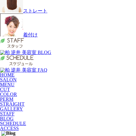
ストレート
着付け
HOME
SALON
MENU
CUT
COLOR
PERM
STRAIGHT
GALLERY
STAFF
BLOG
SCHEDULE
ACCESS