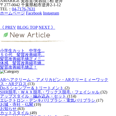
AMARIGE 美容室/美容院 | 柏 逆井
〒277-0042 千葉県柏市逆井2-1-12
TEL：
04-7176-7631
ホームページ
Facebook
Instagram
《 PREV
BLOG TOP
NEXT 》
小学生カット 中学生...
５０代 髪質改善縮毛...
髪質改善縮毛矯正メニ...
体感 髪質改善縮毛矯...
髪質改善縮毛矯正！
ARヘアクリーム・ アメリカピン・ARクリーミィーワック
ス・ARグロス
(13)
Do-S シャンプー＆トリートメント
(2)
SHR脱毛・ＷＡＸ脱毛・ワックス脱毛・フェイシャル
(32)
アップスタイル・編み込み・セット
(114)
エレクトロン・デンキバリブラシ・電気バリブラシ
(17)
お城・寺社・仏閣
(19)
お知らせ
(63)
カットスタイル
(49)