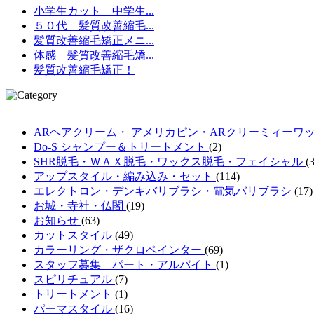
小学生カット 中学生...
５０代 髪質改善縮毛...
髪質改善縮毛矯正メニ...
体感 髪質改善縮毛矯...
髪質改善縮毛矯正！
ARヘアクリーム・ アメリカピン・ARクリーミィーワ
Do-S シャンプー＆トリートメント
(2)
SHR脱毛・ＷＡＸ脱毛・ワックス脱毛・フェイシャル
(
アップスタイル・編み込み・セット
(114)
エレクトロン・デンキバリブラシ・電気バリブラシ
(17)
お城・寺社・仏閣
(19)
お知らせ
(63)
カットスタイル
(49)
カラーリング・ザクロペインター
(69)
スタッフ募集 パート・アルバイト
(1)
スピリチュアル
(7)
トリートメント
(1)
パーマスタイル
(16)