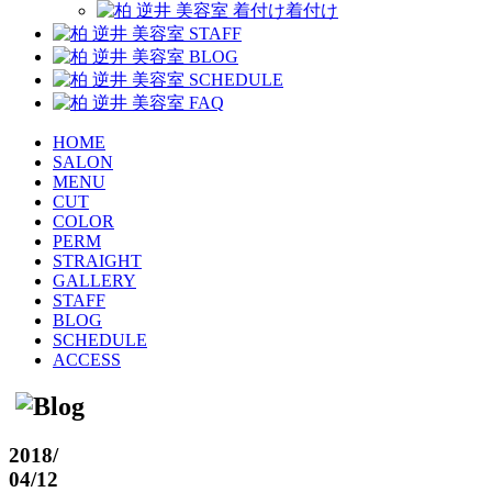
着付け
HOME
SALON
MENU
CUT
COLOR
PERM
STRAIGHT
GALLERY
STAFF
BLOG
SCHEDULE
ACCESS
2018
/
04/12