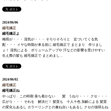
2024
/
06/06
縮毛矯正
縮毛矯正よ
梅雨が・・・ 湿気が・・・ そろりそろりと 近づいてくる気
配・・・ イヤな時期が来る前に 縮毛矯正で まとまり 作りまし
ょ！ 湿気による ボリュームアップや 汗などの影響を受けやすい
生え際の髪も 縮毛矯正で まとめまし…
2024
/
06/02
縮毛矯正
縮毛矯正ね
やっぱり この時期 落ち着かない 髪 うねり・・・ クセ・・・
広がり・・・ それを 解決だ！ 髪質も 十人十色 加齢による 髪質
の変化もあるし カラーリングとの兼ね合いもあるし クセの強弱もね