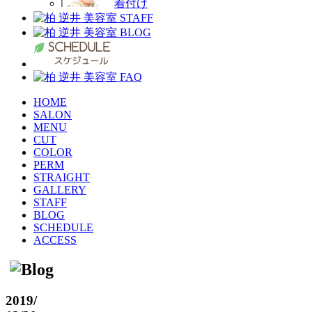
着付け
HOME
SALON
MENU
CUT
COLOR
PERM
STRAIGHT
GALLERY
STAFF
BLOG
SCHEDULE
ACCESS
2019
/