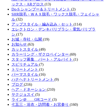
ックス・ARグロス
(13)
Do-S シャンプー＆トリートメント
(2)
SHR脱毛・ＷＡＸ脱毛・ワックス脱毛・フェイシャ
ル
(32)
アップスタイル・編み込み・セット
(114)
エレクトロン・デンキバリブラシ・電気バリブラ
シ
(17)
お城・寺社・仏閣
(19)
お知らせ
(63)
カットスタイル
(49)
カラーリング・ザクロペインター
(69)
スタッフ募集 パート・アルバイト
(1)
スピリチュアル
(7)
トリートメント
(1)
パーマスタイル
(16)
ハナヘナトリートメント
(9)
ブログ
(216)
ヘア・ドネーション
(210)
ヤクジョスイ
(5)
ライン＠ QRコード
(3)
七五三・浴衣・訪問着・お宮参り
(160)